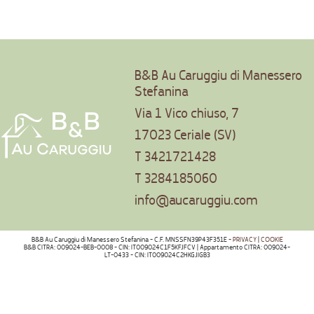
B&B Au Caruggiu di Manessero
Stefanina
Via 1 Vico chiuso, 7
17023 Ceriale (SV)
T
3421721428
T
3284185060
info@aucaruggiu.com
B&B Au Caruggiu di Manessero Stefanina - C.F. MNSSFN39P43F351E -
PRIVACY
|
COOKIE
B&B CITRA: 009024-BEB-0008 - CIN: IT009024C1F5KFJFCV | Appartamento CITRA: 009024-
LT-0433 - CIN: IT009024C2HKGJIGB3