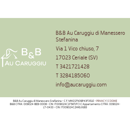
B&B Au Caruggiu di Manessero
Stefanina
Via 1 Vico chiuso, 7
17023 Ceriale (SV)
T
3421721428
T
3284185060
info@aucaruggiu.com
B&B Au Caruggiu di Manessero Stefanina - C.F. MNSSFN39P43F351E -
PRIVACY
|
COOKIE
B&B CITRA: 009024-BEB-0008 - CIN: IT009024C1F5KFJFCV | Appartamento CITRA: 009024-
LT-0433 - CIN: IT009024C2HKGJIGB3